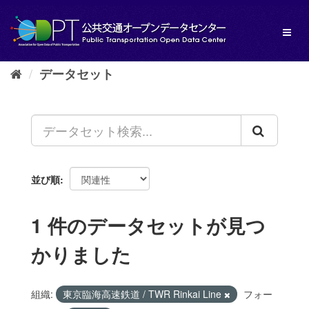
ス
キ
Toggl
ッ
naviga
プ
し
データセット
て
内
容
へ
並び順
1 件のデータセットが見つ
かりました
組織:
東京臨海高速鉄道 / TWR Rinkai Line
フォー