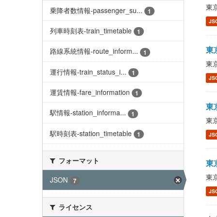
東京
乗降者数情報-passenger_su...
1
JS
列車時刻表-train_timetable
1
東京
路線系統情報-route_inform...
1
東京
運行情報-train_status_i...
1
JS
運賃情報-fare_information
1
東京
駅情報-station_informa...
1
東京
駅時刻表-station_timetable
1
JS
フォーマット
東京
東京
JSON
7
JS
ライセンス