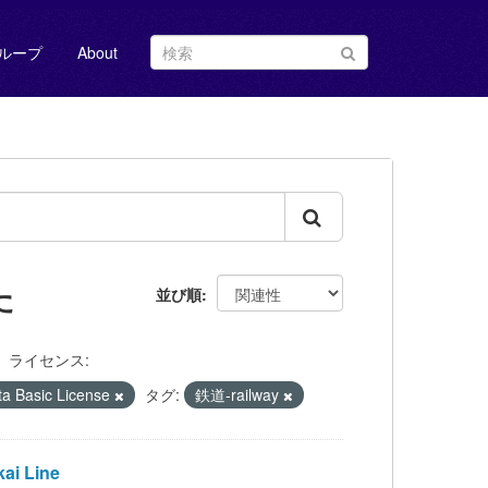
ループ
About
た
並び順
ライセンス:
Basic License
タグ:
鉄道-railway
i Line