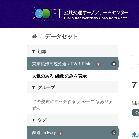
ス
キ
ッ
プ
し
て
データセット
内
容
組織
へ
東京臨海高速鉄道 / TWR Rink...
7
人気のある 組織 のみを表示
グループ
この検索にマッチする グループ はありま
組織
せん
公
タグ
鉄道-railway
7
東京