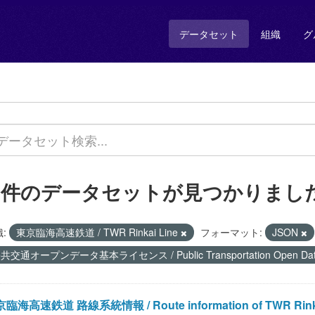
データセット
組織
グ
7 件のデータセットが見つかりまし
:
東京臨海高速鉄道 / TWR Rinkai Line
フォーマット:
JSON
共交通オープンデータ基本ライセンス / Public Transportation Open Data 
臨海高速鉄道 路線系統情報 / Route information of TWR Rinka