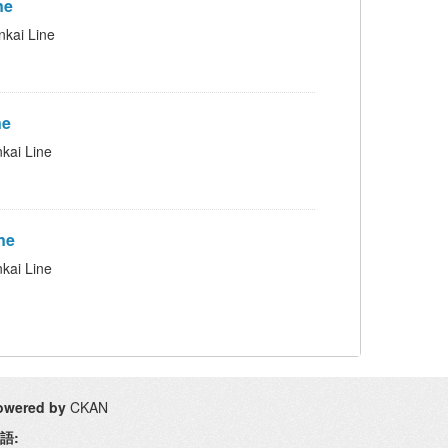
ne
ai Line
ne
i Line
ne
i Line
owered by
CKAN
語