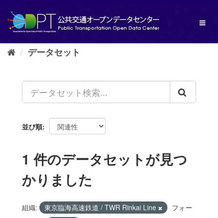
ス
キ
Toggl
ッ
naviga
プ
し
データセット
て
内
容
へ
並び順
1 件のデータセットが見つ
かりました
組織:
東京臨海高速鉄道 / TWR Rinkai Line
フォー