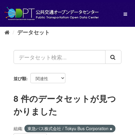
ス
キ
Toggl
ッ
naviga
プ
し
データセット
て
内
容
へ
並び順
8 件のデータセットが見つ
かりました
組織:
東急バス株式会社 / Tokyu Bus Corporation