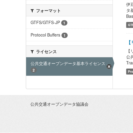
伊
タ基
フォーマット
Bas
GTFS/GTFS-JP
1
GT
Protocol Buffers
1
【リ
【
ライセンス
公
Tra
公共交通オープンデータ基本ライセンス ...
2
Pro
公共交通オープンデータ協議会