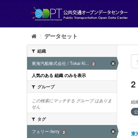
ス
キ
ッ
プ
し
て
データセット
内
容
組織
へ
東海汽船株式会社 / Tokai Ki...
2
人気のある 組織 のみを表示
グループ
この検索にマッチする グループ はありま
組織
せん
公
タグ
フェリー-ferry
2
東海