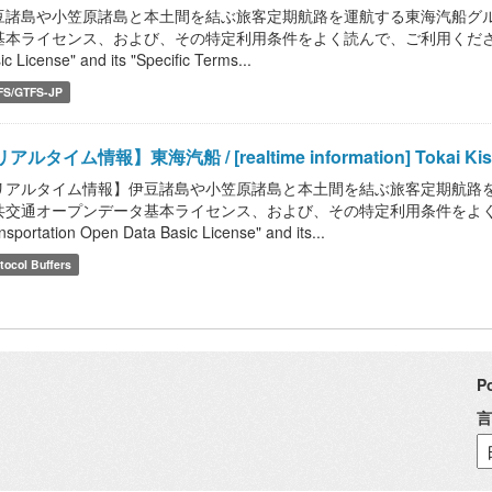
豆諸島や小笠原諸島と本土間を結ぶ旅客定期航路を運航する東海汽船グル
本ライセンス、および、その特定利用条件をよく読んで、ご利用ください。 / Read "P
ic License" and its "Specific Terms...
FS/GTFS-JP
アルタイム情報】東海汽船 / [realtime information] Tokai Kisen
リアルタイム情報】伊豆諸島や小笠原諸島と本土間を結ぶ旅客定期航路を
共交通オープンデータ基本ライセンス、および、その特定利用条件をよく読んで、
nsportation Open Data Basic License" and its...
tocol Buffers
P
言