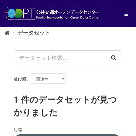
ス
キ
Toggl
ッ
naviga
プ
し
データセット
て
内
容
へ
並び順
1 件のデータセットが見つ
かりました
組織: