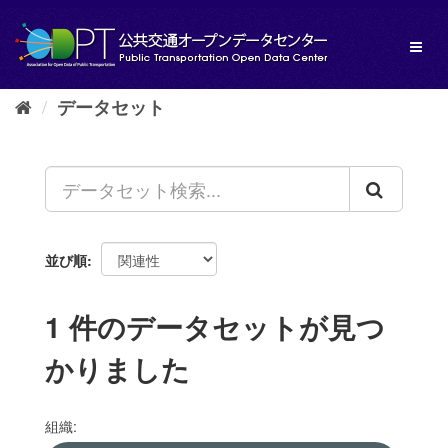
ス
キ
Toggl
ッ
naviga
プ
し
データセット
て
内
容
へ
並び順
1 件のデータセットが見つ
かりました
組織: