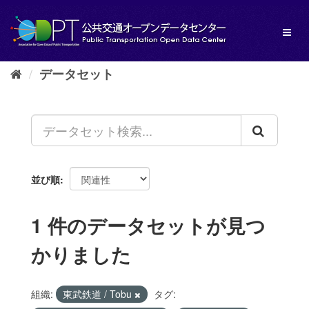
ス
キ
Toggl
ッ
naviga
プ
し
データセット
て
内
容
へ
並び順
1 件のデータセットが見つ
かりました
組織:
東武鉄道 / Tobu
タグ: