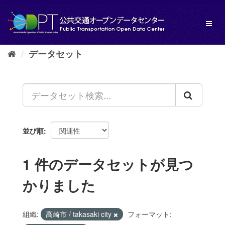
ス
キ
Toggl
ッ
naviga
プ
し
データセット
て
内
容
へ
並び順
1 件のデータセットが見つ
かりました
組織:
高崎市 / takasaki city
フォーマット: