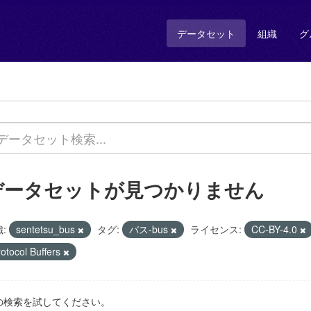
データセット
組織
グ
データセットが見つかりません
:
sentetsu_bus
タグ:
バス-bus
ライセンス:
CC-BY-4.0
otocol Buffers
の検索を試してください。