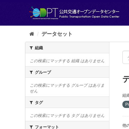
ス
キ
ッ
プ
し
て
データセット
内
容
組織
へ
この検索にマッチする 組織 はありません
グループ
この検索にマッチする グループ はありま
せん
組織
タグ
Pr
この検索にマッチする タグ はありません
他
フォーマット