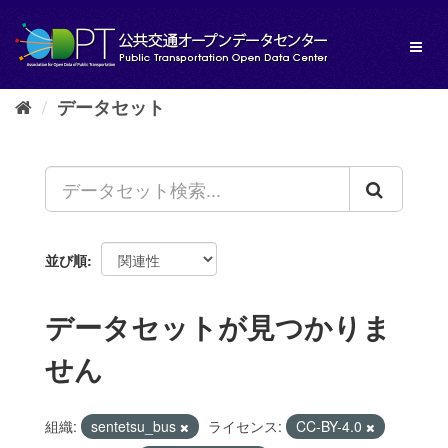
ス
キ
Toggl
ッ
naviga
プ
し
データセット
て
内
容
へ
並び順
データセットが見つかりま
せん
組織:
sentetsu_bus
ライセンス:
CC-BY-4.0