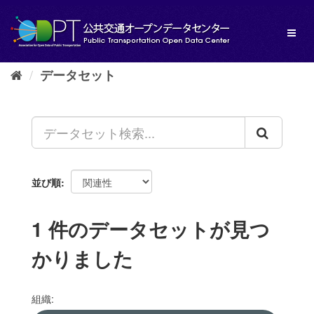
ス
キ
Toggl
ッ
naviga
プ
し
データセット
て
内
容
へ
並び順
1 件のデータセットが見つ
かりました
組織: