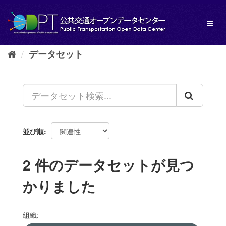
ス
キ
Toggl
ッ
naviga
プ
し
データセット
て
内
容
へ
並び順
2 件のデータセットが見つ
かりました
組織: