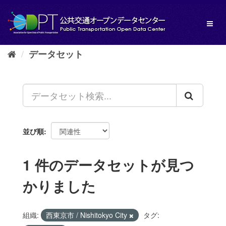
ス
キ
Toggl
ッ
naviga
プ
し
データセット
て
内
容
へ
並び順
1 件のデータセットが見つ
かりました
組織:
西東京市 / Nishitokyo City
タグ: