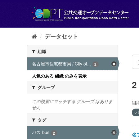
ス
キ
ッ
プ
し
て
データセット
内
容
組織
へ
名古屋市住宅都市局 / City of...
2
人気のある 組織 のみを表示
グループ
この検索にマッチする グループ はありま
組織
せん
バ
タグ
バス-bus
2
名