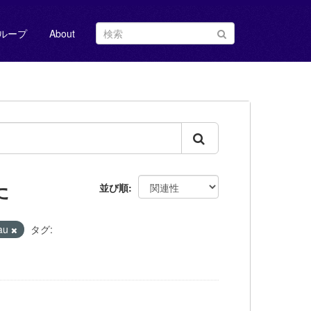
ループ
About
た
並び順
eau
タグ: