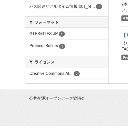
※
バス関連リアルタイム情報-bus_re...
1
い。 
GT
フォーマット
GTFS/GTFS-JP
1
【
【
Protocol Buffers
1
FAQ
Pro
ライセンス
Creative Commons At...
2
公共交通オープンデータ協議会