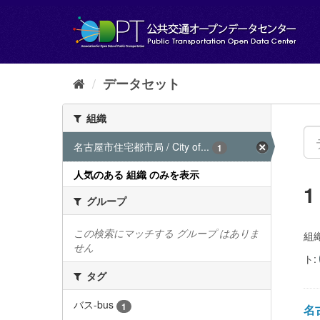
ス
キ
ッ
プ
し
て
データセット
内
容
組織
へ
名古屋市住宅都市局 / City of...
1
人気のある 組織 のみを表示
グループ
この検索にマッチする グループ はありま
組織
せん
ト:
タグ
バス-bus
1
名