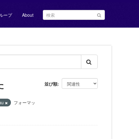
ループ
About
た
並び順
eau
フォーマッ