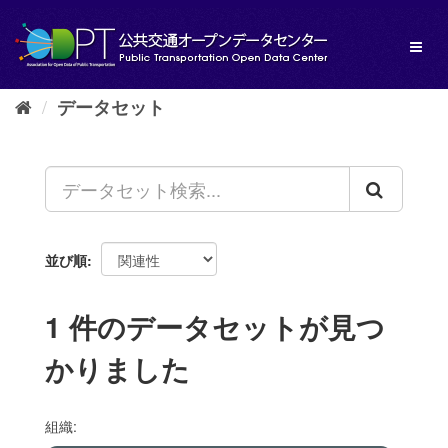
ス
キ
Toggl
ッ
naviga
プ
し
データセット
て
内
容
へ
並び順
1 件のデータセットが見つ
かりました
組織: