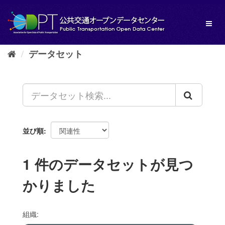
ス
キ
Toggl
ッ
naviga
プ
し
データセット
て
内
容
へ
並び順
1 件のデータセットが見つ
かりました
組織: