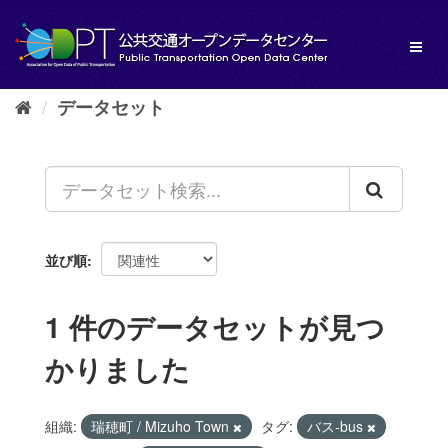
ス
キ
Toggl
ッ
naviga
プ
し
データセット
て
内
容
へ
並び順
1 件のデータセットが見つ
かりました
組織:
瑞穂町 / Mizuho Town
タグ:
バス-bus