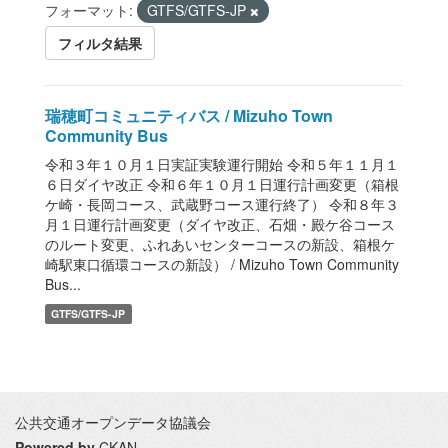
フォーマット:
GTFS/GTFS-JP
フィルタ結果
瑞穂町コミュニティバス / Mizuho Town
Community Bus
令和３年１０月１日実証実験運行開始 令和５年１１月１
６日ダイヤ改正 令和６年１０月１日運行計画変更（箱根
ケ崎・長岡コース、武蔵野コース運行終了） 令和８年３
月１日運行計画変更（ダイヤ改正、石畑・殿ケ谷コース
のルート変更、ふれあいセンターコースの新設、箱根ケ
崎駅東口循環コースの新設） / Mizuho Town Community
Bus...
GTFS/GTFS-JP
公共交通オープンデータ協議会
Powered by
CKAN