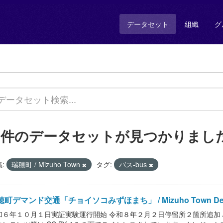
データセット
組織
グ
2 件のデータセットが見つかりまし
:
瑞穂町 / Mizuho Town
タグ:
バス-bus
町デマンド交通「チョイソコみずほまち」 / Mizuho Town Demand 
６年１０月１日実証実験運行開始 令和８年２月２日停留所２箇所追加 / Mizuho Tow