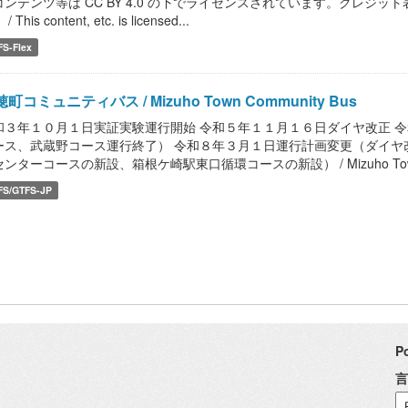
コンテンツ等は CC BY 4.0 の下でライセンスされています。クレジッ
/ This content, etc. is licensed...
FS-Flex
町コミュニティバス / Mizuho Town Community Bus
和３年１０月１日実証実験運行開始 令和５年１１月１６日ダイヤ改正 
ース、武蔵野コース運行終了） 令和８年３月１日運行計画変更（ダイヤ
ンターコースの新設、箱根ケ崎駅東口循環コースの新設） / Mizuho Town Com
FS/GTFS-JP
P
言