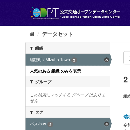
ス
キ
ッ
プ
し
て
データセット
内
容
組織
へ
瑞穂町 / Mizuho Town
2
人気のある 組織 のみを表示
グループ
この検索にマッチする グループ はありま
組織
せん
タグ
瑞穂
バス-bus
2
令和