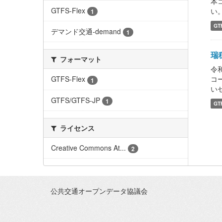
本
GTFS-Flex
い。 
1
GT
デマンド交通-demand
1
瑞穂
フォーマット
令
コ
GTFS-Flex
1
いセ
GTFS/GTFS-JP
1
GT
ライセンス
Creative Commons At...
2
公共交通オープンデータ協議会