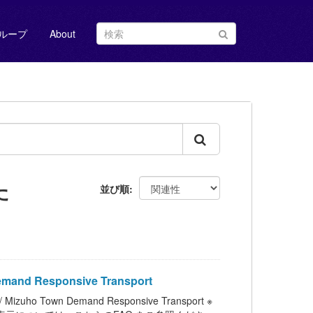
ループ
About
た
並び順
Responsive Transport
n Demand Responsive Transport ※