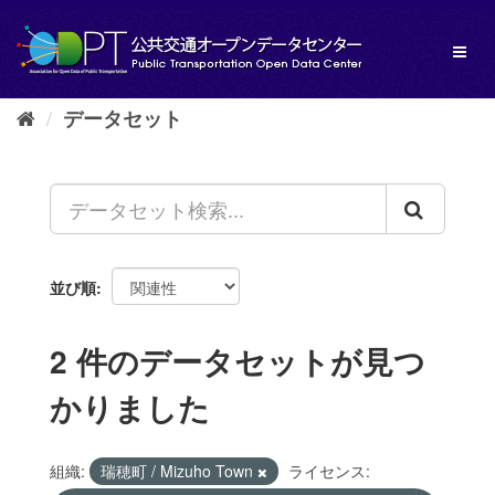
ス
キ
Toggl
ッ
naviga
プ
し
データセット
て
内
容
へ
並び順
2 件のデータセットが見つ
かりました
組織:
瑞穂町 / Mizuho Town
ライセンス: