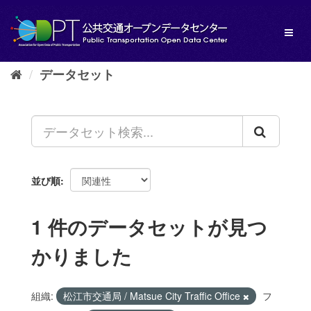
ス
キ
Toggl
ッ
naviga
プ
し
データセット
て
内
容
へ
並び順
1 件のデータセットが見つ
かりました
組織:
松江市交通局 / Matsue City Traffic Office
フ