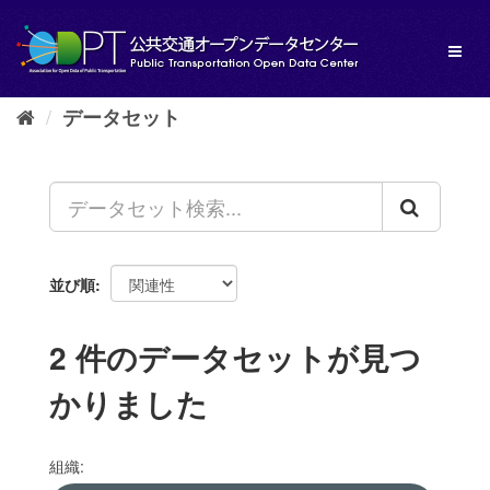
ス
キ
Toggl
ッ
naviga
プ
し
データセット
て
内
容
へ
並び順
2 件のデータセットが見つ
かりました
組織: