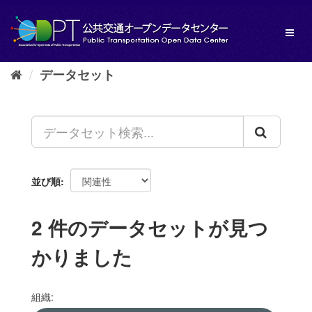
ス
キ
Toggl
ッ
naviga
プ
し
データセット
て
内
容
へ
並び順
2 件のデータセットが見つ
かりました
組織: