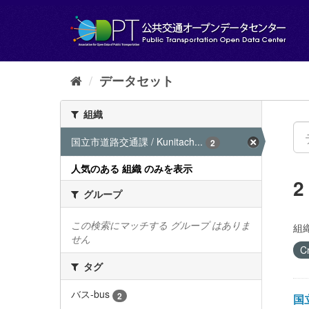
ス
キ
ッ
プ
し
て
データセット
内
容
組織
へ
国立市道路交通課 / Kunitach...
2
人気のある 組織 のみを表示
グループ
この検索にマッチする グループ はありま
組織
せん
C
タグ
バス-bus
2
国