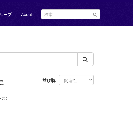
ループ
About
た
並び順
ス: