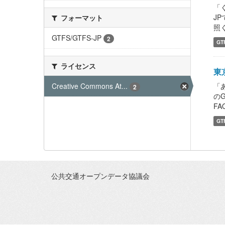
「
J
フォーマット
照くだ
GTFS/GTFS-JP
2
GT
ライセンス
東
Creative Commons At...
「
2
の
FAQ
GT
公共交通オープンデータ協議会