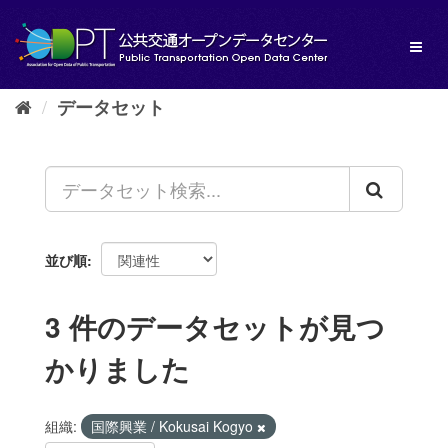
ス
キ
Toggl
ッ
naviga
プ
し
データセット
て
内
容
へ
並び順
3 件のデータセットが見つ
かりました
組織:
国際興業 / Kokusai Kogyo