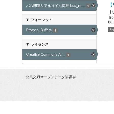
【リ
バス関連リアルタイム情報-bus_re...
1
【
セン
フォーマット
CC 
Protocol Buffers
Pro
1
ライセンス
Creative Commons At...
1
公共交通オープンデータ協議会