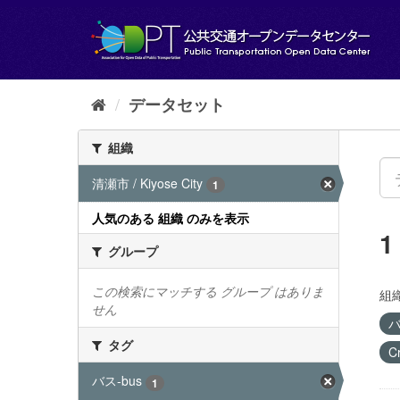
ス
キ
ッ
プ
し
て
データセット
内
容
組織
へ
清瀬市 / Kiyose City
1
人気のある 組織 のみを表示
グループ
この検索にマッチする グループ はありま
組織
せん
バ
タグ
C
バス-bus
1