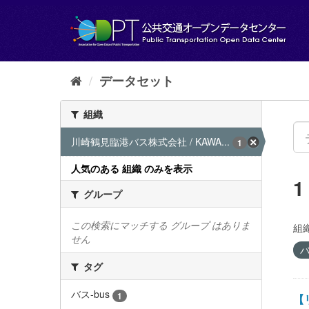
ス
キ
ッ
プ
し
て
データセット
内
容
組織
へ
川崎鶴見臨港バス株式会社 / KAWA...
1
人気のある 組織 のみを表示
グループ
この検索にマッチする グループ はありま
組織
せん
バ
タグ
バス-bus
1
【