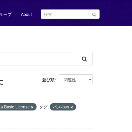
ループ
About
た
並び順
Basic License
タグ:
バス-bus