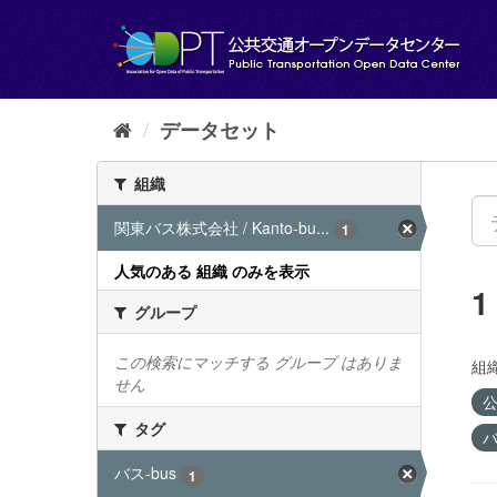
ス
キ
ッ
プ
し
て
データセット
内
容
組織
へ
関東バス株式会社 / Kanto-bu...
1
人気のある 組織 のみを表示
グループ
この検索にマッチする グループ はありま
組織
せん
公
タグ
バ
バス-bus
1