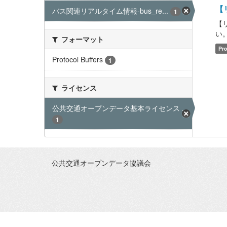
【
バス関連リアルタイム情報-bus_re...
1
【
い。 
フォーマット
Pro
Protocol Buffers
1
ライセンス
公共交通オープンデータ基本ライセンス ...
1
公共交通オープンデータ協議会