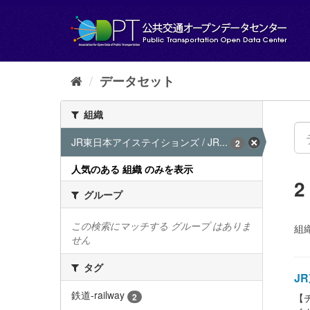
ス
キ
ッ
プ
し
て
データセット
内
容
組織
へ
JR東日本アイステイションズ / JR...
2
人気のある 組織 のみを表示
グループ
この検索にマッチする グループ はありま
組織
せん
タグ
JR
鉄道-railway
2
【チ