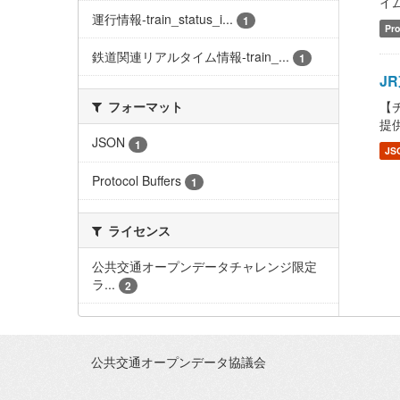
イム情
運行情報-train_status_i...
1
Pro
鉄道関連リアルタイム情報-train_...
1
JR
【チ
フォーマット
提供し
JSON
1
JS
Protocol Buffers
1
ライセンス
公共交通オープンデータチャレンジ限定
ラ...
2
公共交通オープンデータ協議会