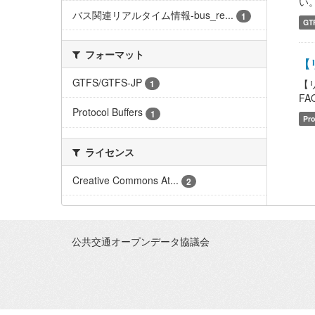
い。 
バス関連リアルタイム情報-bus_re...
1
GT
フォーマット
【
GTFS/GTFS-JP
【
1
FAQ
Protocol Buffers
1
Pro
ライセンス
Creative Commons At...
2
公共交通オープンデータ協議会