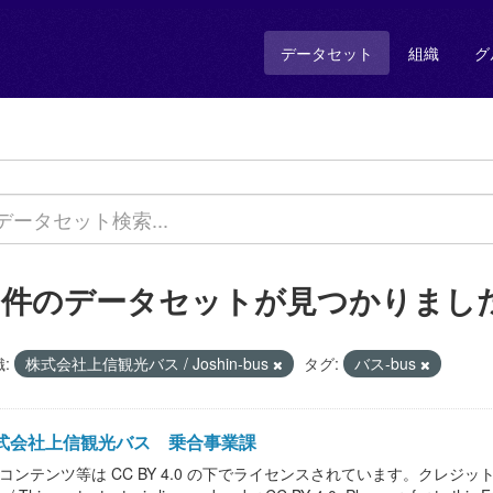
データセット
組織
グ
2 件のデータセットが見つかりまし
:
株式会社上信観光バス / Joshin-bus
タグ:
バス-bus
式会社上信観光バス 乗合事業課
本コンテンツ等は CC BY 4.0 の下でライセンスされています。クレジ