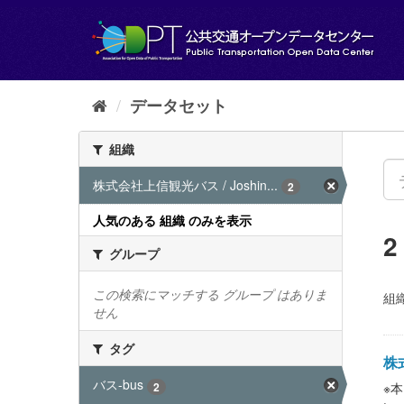
ス
キ
ッ
プ
し
て
データセット
内
容
組織
へ
株式会社上信観光バス / Joshin...
2
人気のある 組織 のみを表示
グループ
この検索にマッチする グループ はありま
組織
せん
タグ
株
バス-bus
2
※