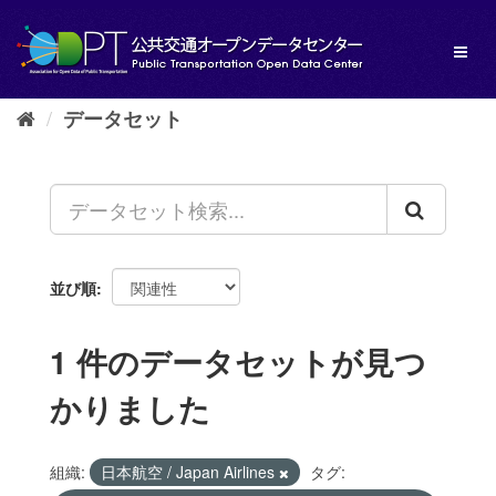
ス
キ
Toggl
ッ
naviga
プ
し
データセット
て
内
容
へ
並び順
1 件のデータセットが見つ
かりました
組織:
日本航空 / Japan Airlines
タグ: