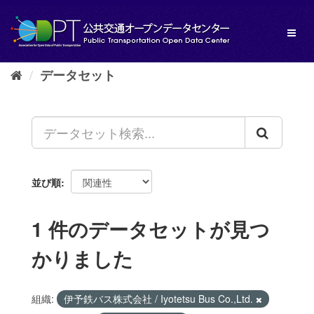
ス
キ
Toggl
ッ
naviga
プ
し
データセット
て
内
容
へ
並び順
1 件のデータセットが見つ
かりました
組織:
伊予鉄バス株式会社 / Iyotetsu Bus Co.,Ltd.