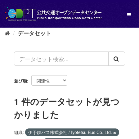
ス
キ
Toggl
ッ
naviga
プ
し
データセット
て
内
容
へ
並び順
1 件のデータセットが見つ
かりました
組織:
伊予鉄バス株式会社 / Iyotetsu Bus Co.,Ltd.