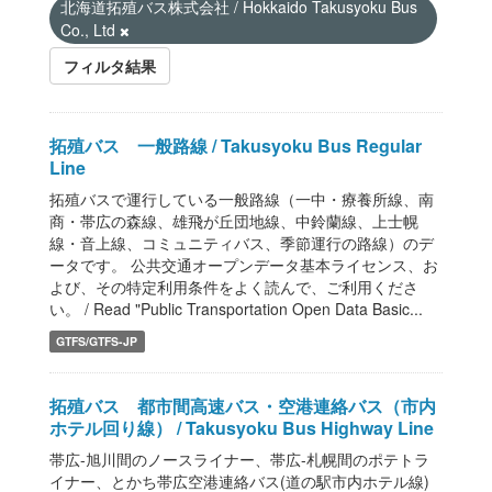
北海道拓殖バス株式会社 / Hokkaido Takusyoku Bus
Co., Ltd
フィルタ結果
拓殖バス 一般路線 / Takusyoku Bus Regular
Line
拓殖バスで運行している一般路線（一中・療養所線、南
商・帯広の森線、雄飛が丘団地線、中鈴蘭線、上士幌
線・音上線、コミュニティバス、季節運行の路線）のデ
ータです。 公共交通オープンデータ基本ライセンス、お
よび、その特定利用条件をよく読んで、ご利用くださ
い。 / Read "Public Transportation Open Data Basic...
GTFS/GTFS-JP
拓殖バス 都市間高速バス・空港連絡バス（市内
ホテル回り線） / Takusyoku Bus Highway Line
帯広-旭川間のノースライナー、帯広-札幌間のポテトラ
イナー、とかち帯広空港連絡バス(道の駅市内ホテル線)