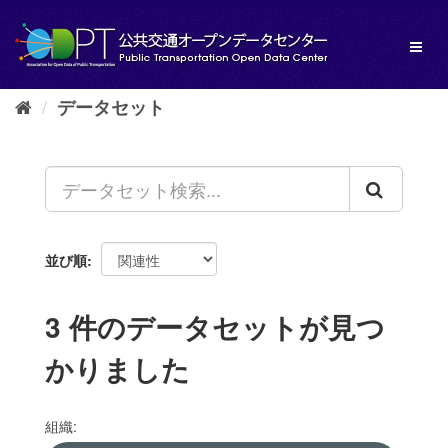
ス
キ
Toggl
ッ
naviga
プ
し
データセット
て
内
容
へ
並び順
3 件のデータセットが見つ
かりました
組織: