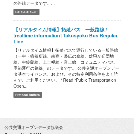
の路線データです。...
GTFS/GTFS-JP
【リアルタイム情報】拓殖バス 一般路線 /
[realtime information] Takusyoku Bus Regular
Line
【リアルタイム情報】拓殖バスで運行している一般路線
（一中・療養所線、南商・帯広の森線、雄飛が丘団地
線、中鈴蘭線、上士幌線・音上線、コミュニティバス、
季節運行の路線）のデータです。 公共交通オープンデー
タ基本ライセンス、および、その特定利用条件をよく読
んで、ご利用ください。 / Read "Public Transportation
Open...
Protocol Buffers
公共交通オープンデータ協議会