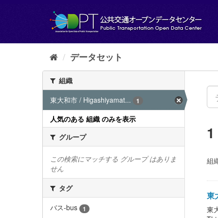
ス
キ
ッ
プ
し
て
データセット
内
容
組織
へ
東大和市 / Higashiyamat...
1
人気のある 組織 のみを表示
グループ
この検索にマッチする グループ はありま
組織
せん
タグ
東
バス-bus
1
東