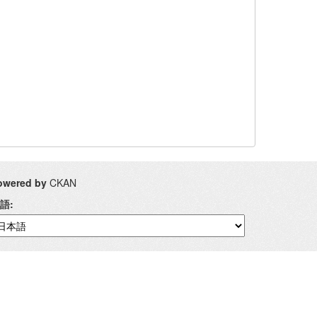
owered by
CKAN
語