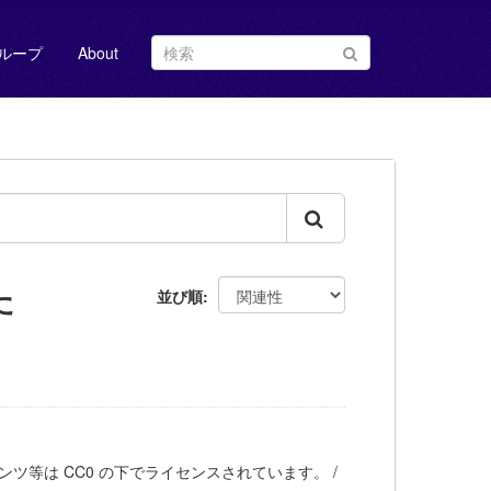
ループ
About
た
並び順
ツ等は CC0 の下でライセンスされています。 /