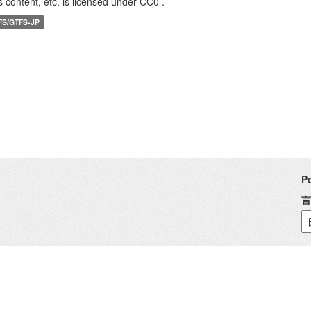
s content, etc. is licensed under CC0 .
FS/GTFS-JP
P
言