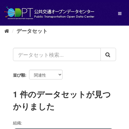
ス
キ
Toggl
ッ
naviga
プ
し
データセット
て
内
容
へ
並び順
1 件のデータセットが見つ
かりました
組織: