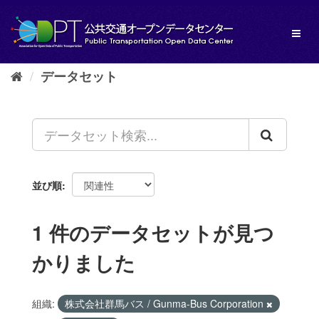
ス
キ
Toggl
ッ
naviga
プ
し
データセット
て
内
容
へ
並び順
1 件のデータセットが見つ
かりました
組織:
株式会社群馬バス / Gunma-Bus Corporation