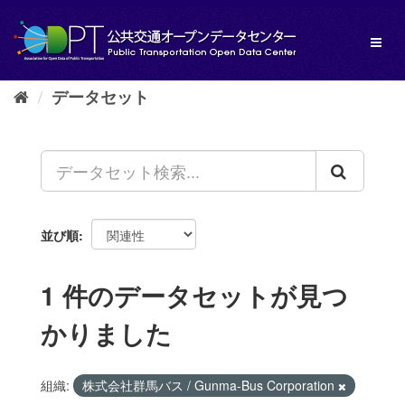
ス
キ
Toggl
ッ
naviga
プ
し
データセット
て
内
容
へ
並び順
1 件のデータセットが見つ
かりました
組織:
株式会社群馬バス / Gunma-Bus Corporation