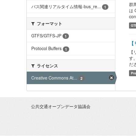
群
バス関連リアルタイム情報-bus_re...
1
は 
con
フォーマット
GT
GTFS/GTFS-JP
1
【リ
Protocol Buffers
1
【
す
ださい
ライセンス
Pro
Creative Commons At...
2
公共交通オープンデータ協議会