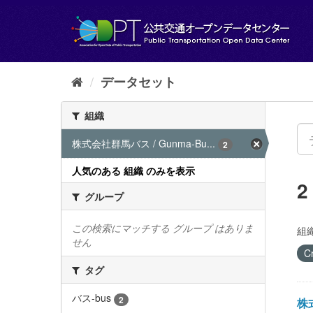
ス
キ
ッ
プ
し
て
データセット
内
容
組織
へ
株式会社群馬バス / Gunma-Bu...
2
人気のある 組織 のみを表示
グループ
この検索にマッチする グループ はありま
組織
せん
C
タグ
バス-bus
2
株式