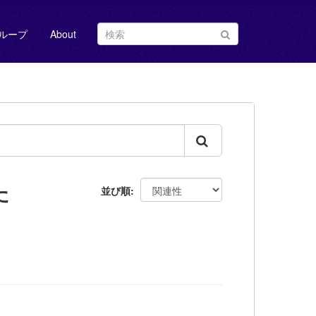
ループ
About
た
並び順