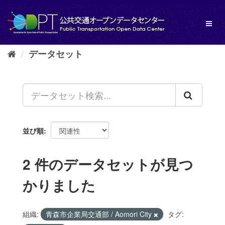
ス
キ
Toggl
ッ
naviga
プ
し
データセット
て
内
容
へ
並び順
2 件のデータセットが見つ
かりました
組織:
青森市企業局交通部 / Aomori City
タグ: