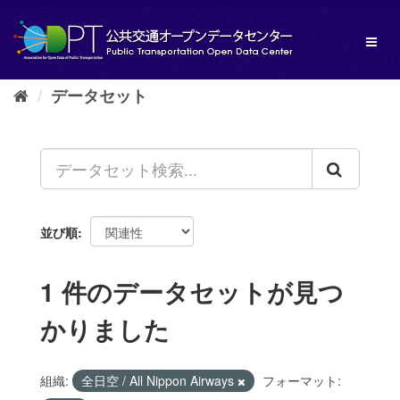
ス
キ
Toggl
ッ
naviga
プ
し
データセット
て
内
容
へ
並び順
1 件のデータセットが見つ
かりました
組織:
全日空 / All Nippon Airways
フォーマット: