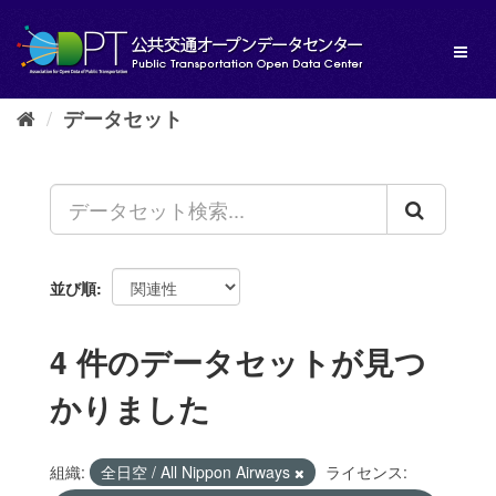
ス
キ
Toggl
ッ
naviga
プ
し
データセット
て
内
容
へ
並び順
4 件のデータセットが見つ
かりました
組織:
全日空 / All Nippon Airways
ライセンス: