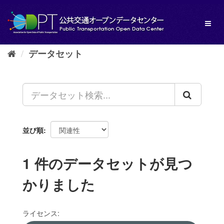
ス
キ
Toggl
ッ
naviga
プ
し
データセット
て
内
容
へ
並び順
1 件のデータセットが見つ
かりました
ライセンス: