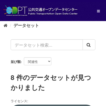
ス
キ
Toggl
ッ
naviga
プ
し
データセット
て
内
容
へ
並び順
8 件のデータセットが見つ
かりました
ライセンス: