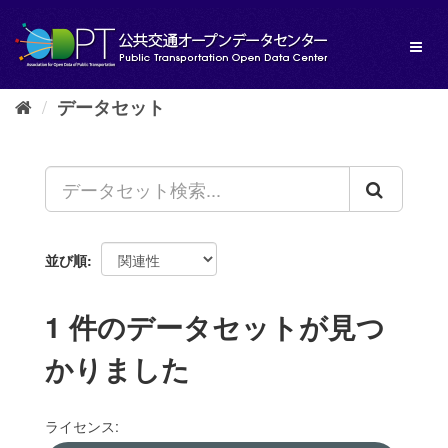
ス
キ
Toggl
ッ
naviga
プ
し
データセット
て
内
容
へ
並び順
1 件のデータセットが見つ
かりました
ライセンス: