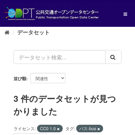
ス
キ
Toggl
ッ
naviga
プ
し
データセット
て
内
容
へ
並び順
3 件のデータセットが見つ
かりました
ライセンス:
CC0 1.0
タグ:
バス-bus