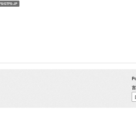
FS/GTFS-JP
P
言