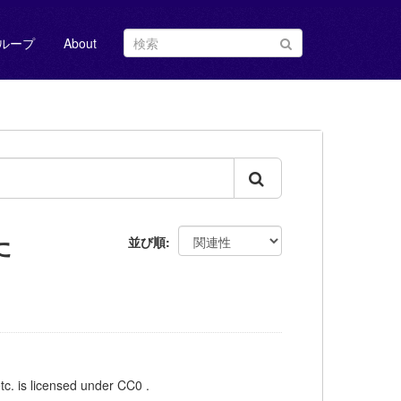
ループ
About
た
並び順
licensed under CC0 .