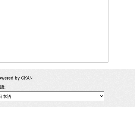
owered by
CKAN
語