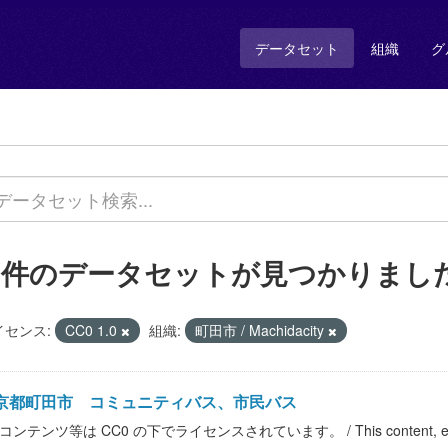
データセット
組織
グ
1 件のデータセットが見つかりまし
イセンス:
CC0 1.0
組織:
町田市 / Machidacity
京都町田市 コミュニティバス、市民バス
コンテンツ等は CC0 の下でライセンスされています。 / This content, etc. is 