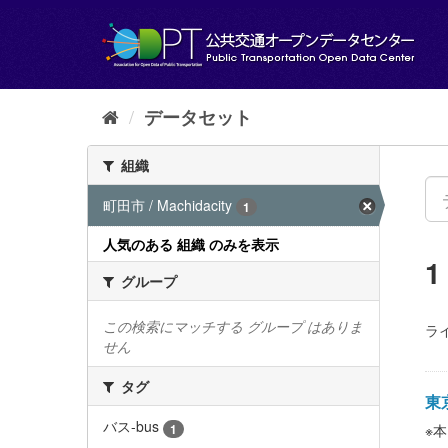
ス
キ
ッ
プ
し
て
データセット
内
容
組織
へ
町田市 / Machidacity
1
人気のある 組織 のみを表示
グループ
この検索にマッチする グループ はありま
ラ
せん
タグ
東
バス-bus
1
※本