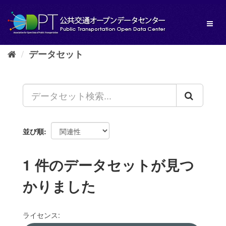
ス
キ
Toggl
ッ
naviga
プ
し
データセット
て
内
容
へ
並び順
1 件のデータセットが見つ
かりました
ライセンス: