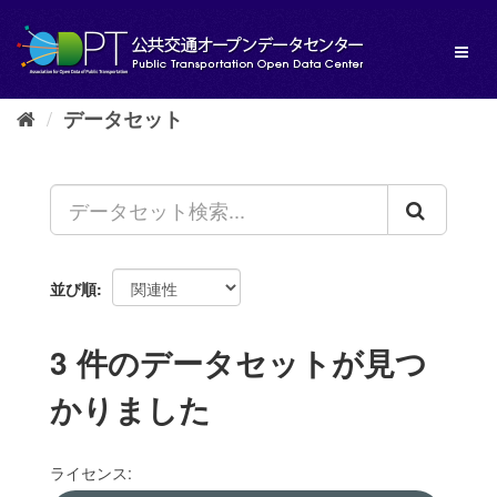
ス
キ
Toggl
ッ
naviga
プ
し
データセット
て
内
容
へ
並び順
3 件のデータセットが見つ
かりました
ライセンス: